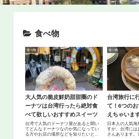
食べ物
食べ物
食べ物
大人気の脆皮鮮奶甜甜圈のド
台湾旅行に
ーナツは台湾行ったら絶対食
て！6つの
べて欲しいおすすめスイーツ
えちゃいま
台湾で人気のドーナツ屋があると聞い
日本人の人気海
てどんなドーナツなのか気になってい
すが、台湾には
る方やお店の場所などを知りたいと考
さんあります。