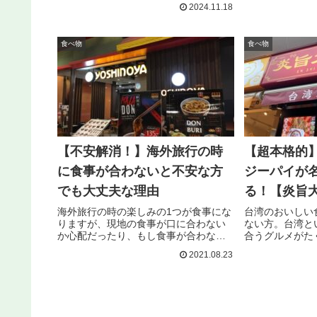
えていませんか？台湾には現地の台湾
べればいいのか
2024.11.18
人にも台湾通の日本人にも非常に人気
めの食べ物が知
のドーナツ屋があり、私も台湾へ行っ
んか？そこで、
た際はかならず食べています。本記事
の筆者が台湾に
食べ物
食べ物
で...
て...
【不安解消！】海外旅行の時
【超本格的
に食事が合わないと不安な方
ジーパイが
でも大丈夫な理由
る！【炎旨
海外旅行の時の楽しみの1つが食事にな
台湾のおいしい
りますが、現地の食事が口に合わない
ない方。台湾と
か心配だったり、もし食事が合わなか
合うグルメがた
ったらどうしようか悩んでいません
湾グルメを代表
2021.08.23
か？食事の問題は好き嫌いが激しい方
大鶏排（ダージ
はもちろんですが、海外旅行初心者の
この大鶏排（ダ
方にとっては非常に気になる問題でも
名古屋でも食べ
あ...
ご...