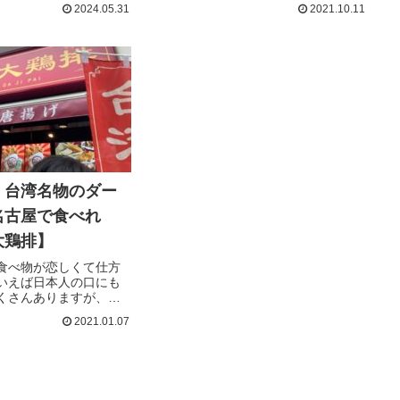
悩んでいたり、おすす
較してどうなのか気になっていません
2024.05.31
2021.10.11
りたいと考えていませ
か？名古屋では大須や栄などで豆花を
本気記事では台湾好き
食べることができるお店があります。
行ったら是非とも食べ
今回は名古屋の繁華街である大須にあ
る...
】台湾名物のダー
名古屋で食べれ
大鶏排】
食べ物が恋しくて仕方
いえば日本人の口にも
くさんありますが、台
する鶏の唐揚げである
2021.01.07
ーパイ）があります。
ージーパイ）が今では
ることができることは