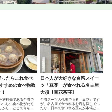
食べ物
行ったらこれ食べ
日本人が大好きな台湾スイー
おすすめの食べ物教
ツ「豆花」が食べれる名古屋
す！
大須【百花茶莊】
外旅行先である台湾で
台湾スーツの代表である「豆花」です
おいしい食べ物がたく
が、名古屋で食べれるお店を探してい
しかし、どこで何を食
たり、日本で食べれる豆花が本場と比